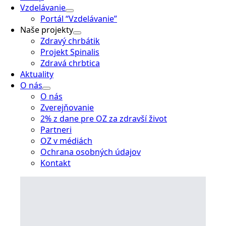
Vzdelávanie
Portál “Vzdelávanie”
Naše projekty
Zdravý chrbátik
Projekt Spinalis
Zdravá chrbtica
Aktuality
O nás
O nás
Zverejňovanie
2% z dane pre OZ za zdravší život
Partneri
OZ v médiách
Ochrana osobných údajov
Kontakt