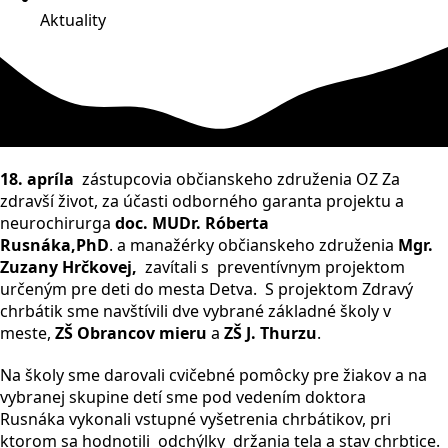
Aktuality
18. apríla
zástupcovia občianskeho združenia OZ Za
zdravší život, za účasti odborného garanta projektu a
neurochirurga
doc. MUDr. Róberta
Rusnáka,PhD
.
a manažérky občianskeho združenia
Mgr.
Zuzany Hrčkovej,
zavítali s preventívnym projektom
určeným pre deti do mesta Detva. S projektom Zdravý
chrbátik sme navštívili dve vybrané základné školy v
meste,
ZŠ Obrancov mieru
a
ZŠ J. Thurzu
.
Na školy sme darovali cvičebné pomôcky pre žiakov a na
vybranej skupine detí sme pod vedením doktora
Rusnáka vykonali vstupné vyšetrenia chrbátikov, pri
ktorom sa hodnotili odchýlky držania tela a stav chrbtice.