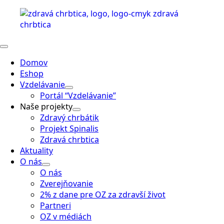
Domov
Eshop
Vzdelávanie
Portál “Vzdelávanie”
Naše projekty
Zdravý chrbátik
Projekt Spinalis
Zdravá chrbtica
Aktuality
O nás
O nás
Zverejňovanie
2% z dane pre OZ za zdravší život
Partneri
OZ v médiách