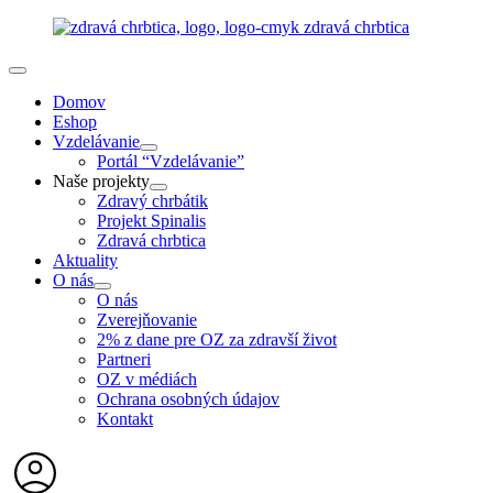
Domov
Eshop
Vzdelávanie
Portál “Vzdelávanie”
Naše projekty
Zdravý chrbátik
Projekt Spinalis
Zdravá chrbtica
Aktuality
O nás
O nás
Zverejňovanie
2% z dane pre OZ za zdravší život
Partneri
OZ v médiách
Ochrana osobných údajov
Kontakt