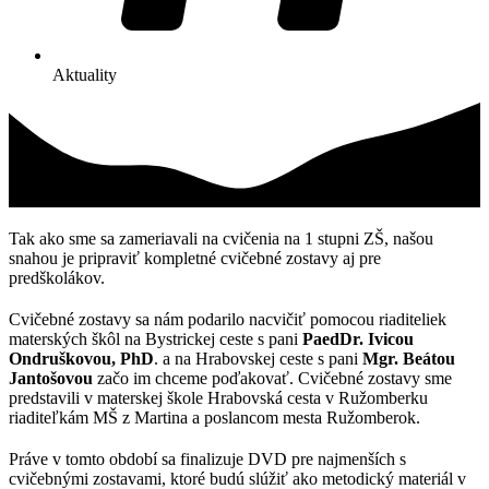
Aktuality
Tak ako sme sa zameriavali na cvičenia na 1 stupni ZŠ, našou
snahou je pripraviť kompletné cvičebné zostavy aj pre
predškolákov.
Cvičebné zostavy sa nám podarilo nacvičiť pomocou riaditeliek
materských škôl na Bystrickej ceste s pani
PaedDr. Ivicou
Ondruškovou, PhD
. a na Hrabovskej ceste s pani
Mgr. Beátou
Jantošovou
začo im chceme poďakovať. Cvičebné zostavy sme
predstavili v materskej škole Hrabovská cesta v Ružomberku
riaditeľkám MŠ z Martina a poslancom mesta Ružomberok.
Práve v tomto období sa finalizuje DVD pre najmenších s
cvičebnými zostavami, ktoré budú slúžiť ako metodický materiál v