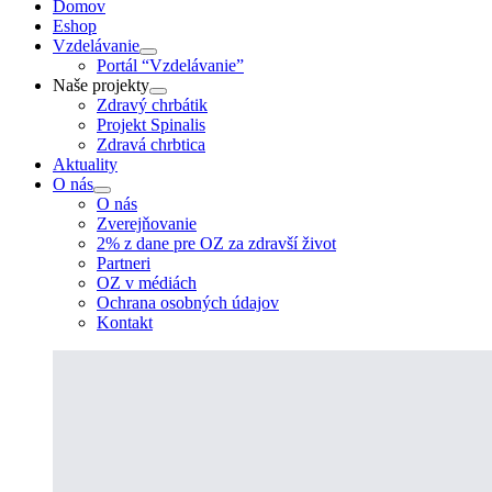
Domov
Eshop
Vzdelávanie
Portál “Vzdelávanie”
Naše projekty
Zdravý chrbátik
Projekt Spinalis
Zdravá chrbtica
Aktuality
O nás
O nás
Zverejňovanie
2% z dane pre OZ za zdravší život
Partneri
OZ v médiách
Ochrana osobných údajov
Kontakt