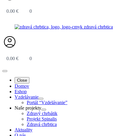
0.00
€
0
0.00
€
0
Close
Domov
Eshop
Vzdelávanie
Portál “Vzdelávanie”
Naše projekty
Zdravý chrbátik
Projekt Spinalis
Zdravá chrbtica
Aktuality
O nás