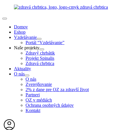
Domov
Eshop
Vzdelávanie
Portál “Vzdelávanie”
Naše projekty
Zdravý chrbátik
Projekt Spinalis
Zdravá chrbtica
Aktuality
O nás
O nás
Zverejňovanie
2% z dane pre OZ za zdravší život
Partneri
OZ v médiách
Ochrana osobných údajov
Kontakt