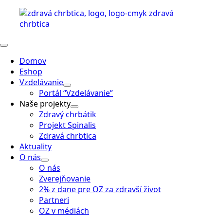
Domov
Eshop
Vzdelávanie
Portál “Vzdelávanie”
Naše projekty
Zdravý chrbátik
Projekt Spinalis
Zdravá chrbtica
Aktuality
O nás
O nás
Zverejňovanie
2% z dane pre OZ za zdravší život
Partneri
OZ v médiách