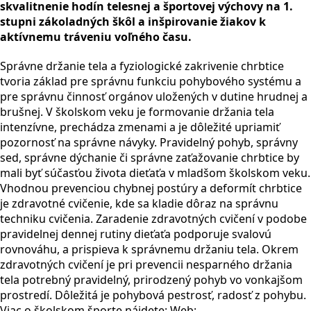
skvalitnenie hodín telesnej a športovej výchovy na 1.
stupni zákoladných škôl a inšpirovanie žiakov k
aktívnemu tráveniu voľného času.
Správne držanie tela a fyziologické zakrivenie chrbtice
tvoria základ pre správnu funkciu pohybového systému a
pre správnu činnosť orgánov uložených v dutine hrudnej a
brušnej. V školskom veku je formovanie držania tela
intenzívne, prechádza zmenami a je dôležité upriamiť
pozornosť na správne návyky. Pravidelný pohyb, správny
sed, správne dýchanie či správne zaťažovanie chrbtice by
mali byť súčasťou života dieťaťa v mladšom školskom veku.
Vhodnou prevenciou chybnej postúry a deformít chrbtice
je zdravotné cvičenie, kde sa kladie dôraz na správnu
techniku cvičenia. Zaradenie zdravotných cvičení v podobe
pravidelnej dennej rutiny dieťaťa podporuje svalovú
rovnováhu, a prispieva k správnemu držaniu tela. Okrem
zdravotných cvičení je pri prevencii nesparného držania
tela potrebný pravidelný, prirodzený pohyb vo vonkajšom
prostredí. Dôležitá je pohybová pestrosť, radosť z pohybu.
Viac o školskom športe nájdete: Web: