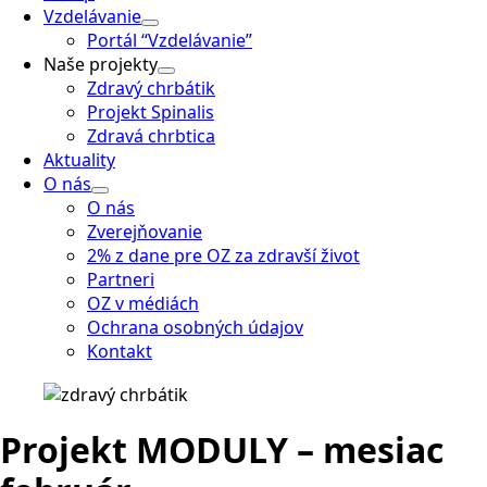
Vzdelávanie
Portál “Vzdelávanie”
Naše projekty
Zdravý chrbátik
Projekt Spinalis
Zdravá chrbtica
Aktuality
O nás
O nás
Zverejňovanie
2% z dane pre OZ za zdravší život
Partneri
OZ v médiách
Ochrana osobných údajov
Kontakt
Projekt MODULY – mesiac