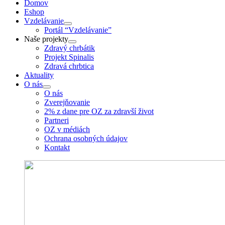
Domov
Eshop
Vzdelávanie
Portál “Vzdelávanie”
Naše projekty
Zdravý chrbátik
Projekt Spinalis
Zdravá chrbtica
Aktuality
O nás
O nás
Zverejňovanie
2% z dane pre OZ za zdravší život
Partneri
OZ v médiách
Ochrana osobných údajov
Kontakt