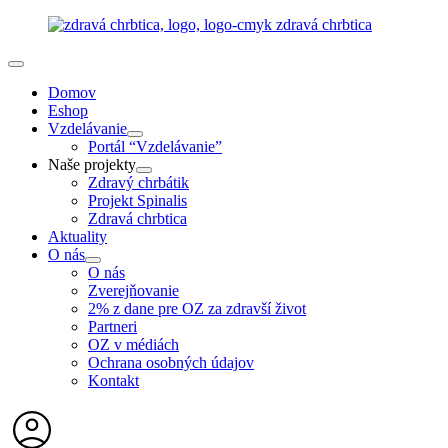
Domov
Eshop
Vzdelávanie
Portál “Vzdelávanie”
Naše projekty
Zdravý chrbátik
Projekt Spinalis
Zdravá chrbtica
Aktuality
O nás
O nás
Zverejňovanie
2% z dane pre OZ za zdravší život
Partneri
OZ v médiách
Ochrana osobných údajov
Kontakt