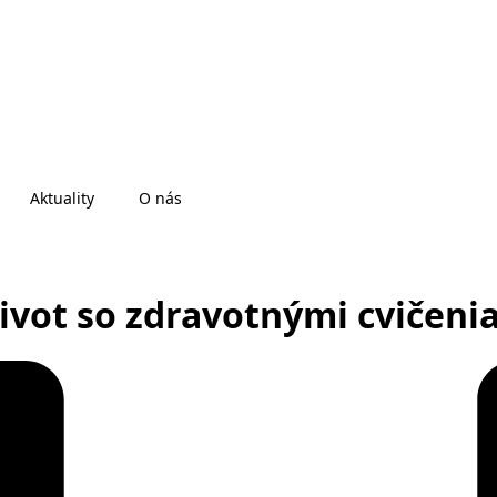
Aktuality
O nás
život so zdravotnými cvičeni