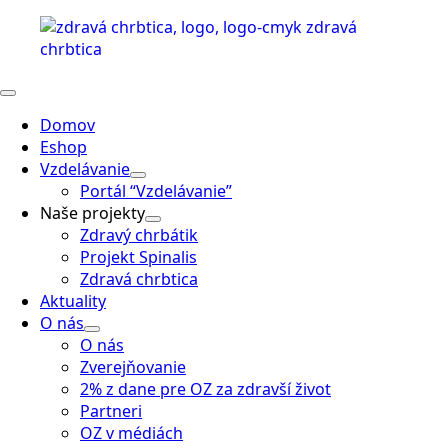
Domov
Eshop
Vzdelávanie
Portál “Vzdelávanie”
Naše projekty
Zdravý chrbátik
Projekt Spinalis
Zdravá chrbtica
Aktuality
O nás
O nás
Zverejňovanie
2% z dane pre OZ za zdravší život
Partneri
OZ v médiách