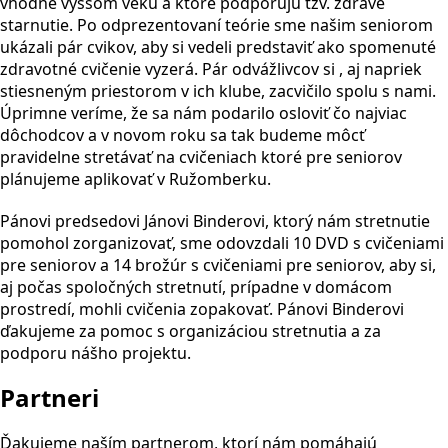
vhodné vyššom veku a ktoré podporujú tzv. zdravé
starnutie. Po odprezentovaní teórie sme našim seniorom
ukázali pár cvikov, aby si vedeli predstaviť ako spomenuté
zdravotné cvičenie vyzerá. Pár odvážlivcov si , aj napriek
stiesneným priestorom v ich klube, zacvičilo spolu s nami.
Úprimne veríme, že sa nám podarilo osloviť čo najviac
dôchodcov a v novom roku sa tak budeme môcť
pravidelne stretávať na cvičeniach ktoré pre seniorov
plánujeme aplikovať v Ružomberku.
Pánovi predsedovi Jánovi Binderovi, ktorý nám stretnutie
pomohol zorganizovať, sme odovzdali 10 DVD s cvičeniami
pre seniorov a 14 brožúr s cvičeniami pre seniorov, aby si,
aj počas spoločných stretnutí, prípadne v domácom
prostredí, mohli cvičenia zopakovať. Pánovi Binderovi
ďakujeme za pomoc s organizáciou stretnutia a za
podporu nášho projektu.
Partneri
Ďakujeme naším partnerom, ktorí nám pomáhajú