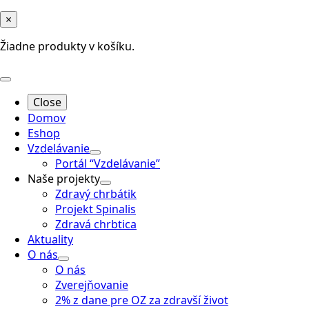
×
Žiadne produkty v košíku.
Close
Domov
Eshop
Vzdelávanie
Portál “Vzdelávanie”
Naše projekty
Zdravý chrbátik
Projekt Spinalis
Zdravá chrbtica
Aktuality
O nás
O nás
Zverejňovanie
2% z dane pre OZ za zdravší život