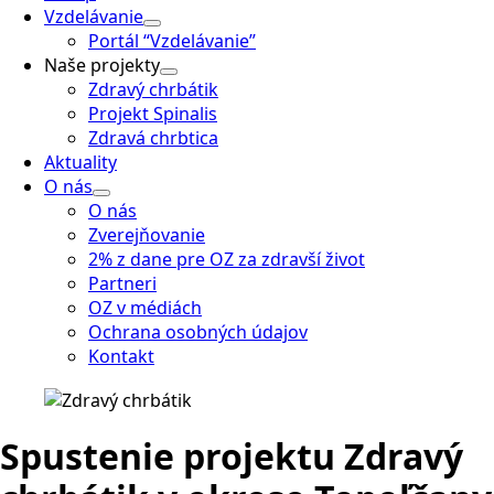
Vzdelávanie
Portál “Vzdelávanie”
Naše projekty
Zdravý chrbátik
Projekt Spinalis
Zdravá chrbtica
Aktuality
O nás
O nás
Zverejňovanie
2% z dane pre OZ za zdravší život
Partneri
OZ v médiách
Ochrana osobných údajov
Kontakt
Spustenie projektu Zdravý