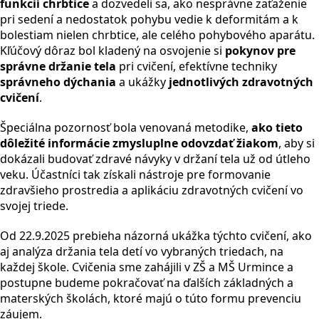
funkcií chrbtice
a dozvedeli sa, ako nesprávne zaťaženie
pri sedení a nedostatok pohybu vedie k deformitám a k
bolestiam nielen chrbtice, ale celého pohybového aparátu.
Kľúčový dôraz bol kladený na osvojenie si
pokynov pre
správne držanie tela
pri cvičení, efektívne techniky
správneho dýchania
a ukážky
jednotlivých zdravotných
cvičení
.
Špeciálna pozornosť bola venovaná metodike,
ako tieto
dôležité informácie zmysluplne odovzdať žiakom
, aby si
dokázali budovať zdravé návyky v držaní tela už od útleho
veku. Účastníci tak získali nástroje pre formovanie
zdravšieho prostredia a aplikáciu zdravotných cvičení vo
svojej triede.
Od 22.9.2025 prebieha názorná ukážka týchto cvičení, ako
aj analýza držania tela detí vo vybraných triedach, na
každej škole. Cvičenia sme zahájili v ZŠ a MŠ Urmince a
postupne budeme pokračovať na ďalších základných a
materských školách, ktoré majú o túto formu prevenciu
záujem.