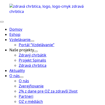
Domov
Eshop
Vzdelávanie
Portál “Vzdelávanie”
Naše projekty
Zdravý chrbátik
Projekt Spinalis
Zdravá chrbtica
Aktuality
O nás
O nás
Zverejňovanie
2% z dane pre OZ za zdravší život
Partneri
OZ v médiách