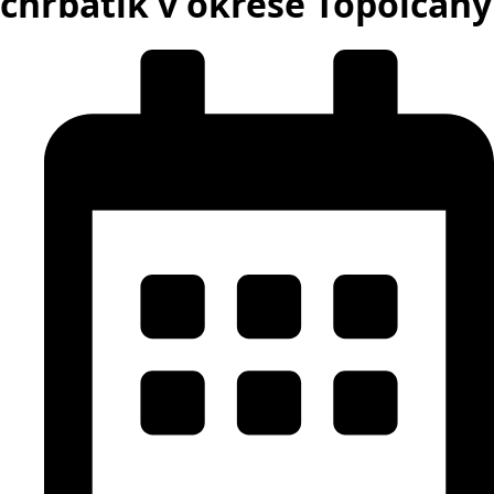
chrbátik v okrese Topoľčany