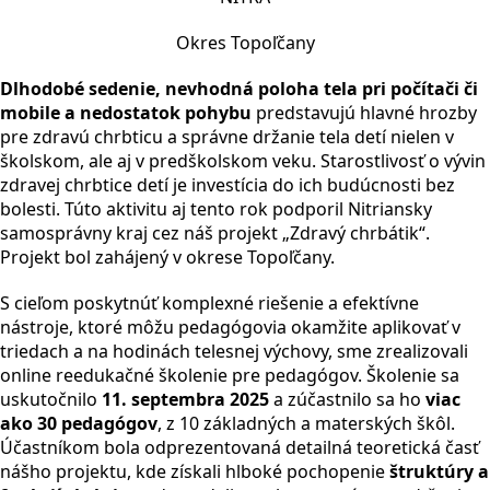
Okres Topoľčany
Dlhodobé sedenie, nevhodná poloha tela pri počítači či
mobile a nedostatok pohybu
predstavujú hlavné hrozby
pre zdravú chrbticu a správne držanie tela detí nielen v
školskom, ale aj v predškolskom veku. Starostlivosť o vývin
zdravej chrbtice detí je investícia do ich budúcnosti bez
bolesti. Túto aktivitu aj tento rok podporil Nitriansky
samosprávny kraj cez náš projekt „Zdravý chrbátik“.
Projekt bol zahájený v okrese Topoľčany.
S cieľom poskytnúť komplexné riešenie a efektívne
nástroje, ktoré môžu pedagógovia okamžite aplikovať v
triedach a na hodinách telesnej výchovy, sme zrealizovali
online reedukačné školenie pre pedagógov. Školenie sa
uskutočnilo
11. septembra 2025
a zúčastnilo sa ho
viac
ako 30 pedagógov
, z 10 základných a materských škôl.
Účastníkom bola odprezentovaná detailná teoretická časť
nášho projektu, kde získali hlboké pochopenie
štruktúry a