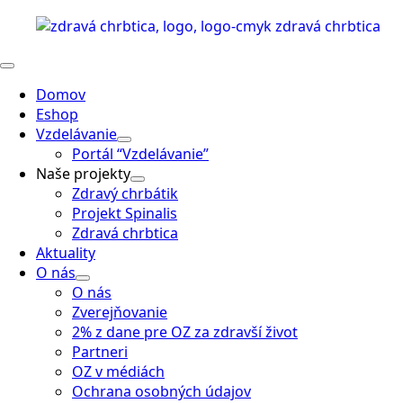
Domov
Eshop
Vzdelávanie
Portál “Vzdelávanie”
Naše projekty
Zdravý chrbátik
Projekt Spinalis
Zdravá chrbtica
Aktuality
O nás
O nás
Zverejňovanie
2% z dane pre OZ za zdravší život
Partneri
OZ v médiách
Ochrana osobných údajov