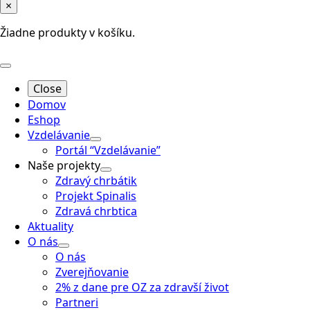
×
Žiadne produkty v košíku.
Close
Domov
Eshop
Vzdelávanie
Portál “Vzdelávanie”
Naše projekty
Zdravý chrbátik
Projekt Spinalis
Zdravá chrbtica
Aktuality
O nás
O nás
Zverejňovanie
2% z dane pre OZ za zdravší život
Partneri