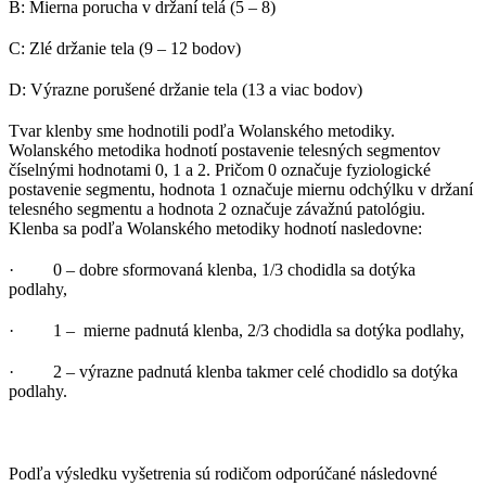
B: Mierna porucha v držaní telá (5 – 8)
C: Zlé držanie tela (9 – 12 bodov)
D: Výrazne porušené držanie tela (13 a viac bodov)
Tvar klenby sme hodnotili podľa Wolanského metodiky.
Wolanského metodika hodnotí postavenie telesných segmentov
číselnými hodnotami 0, 1 a 2. Pričom 0 označuje fyziologické
postavenie segmentu, hodnota 1 označuje miernu odchýlku v držaní
telesného segmentu a hodnota 2 označuje závažnú patológiu.
Klenba sa podľa Wolanského metodiky hodnotí nasledovne:
· 0 – dobre sformovaná klenba, 1/3 chodidla sa dotýka
podlahy,
· 1 – mierne padnutá klenba, 2/3 chodidla sa dotýka podlahy,
· 2 – výrazne padnutá klenba takmer celé chodidlo sa dotýka
podlahy.
Podľa výsledku vyšetrenia sú rodičom odporúčané následovné