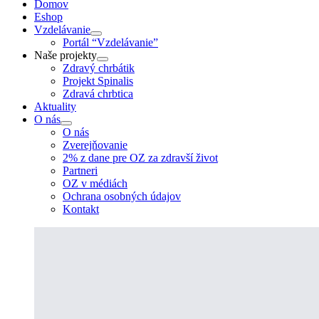
Domov
Eshop
Vzdelávanie
Portál “Vzdelávanie”
Naše projekty
Zdravý chrbátik
Projekt Spinalis
Zdravá chrbtica
Aktuality
O nás
O nás
Zverejňovanie
2% z dane pre OZ za zdravší život
Partneri
OZ v médiách
Ochrana osobných údajov
Kontakt