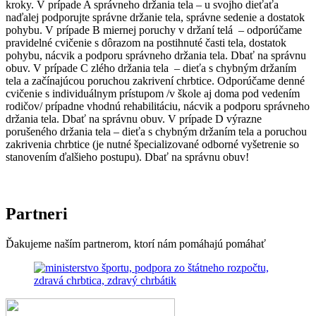
kroky. V prípade A správneho držania tela – u svojho dieťaťa
naďalej podporujte správne držanie tela, správne sedenie a dostatok
pohybu. V prípade B miernej poruchy v držaní telá – odporúčame
pravidelné cvičenie s dôrazom na postihnuté časti tela, dostatok
pohybu, nácvik a podporu správneho držania tela. Dbať na správnu
obuv. V prípade C zlého držania tela – dieťa s chybným držaním
tela a začínajúcou poruchou zakrivení chrbtice. Odporúčame denné
cvičenie s individuálnym prístupom /v škole aj doma pod vedením
rodičov/ prípadne vhodnú rehabilitáciu, nácvik a podporu správneho
držania tela. Dbať na správnu obuv. V prípade D výrazne
porušeného držania tela – dieťa s chybným držaním tela a poruchou
zakrivenia chrbtice (je nutné špecializované odborné vyšetrenie so
stanovením ďalšieho postupu). Dbať na správnu obuv!
Partneri
Ďakujeme naším partnerom, ktorí nám pomáhajú pomáhať