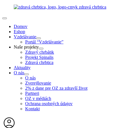
Domov
Eshop
Vzdelávanie
Portál “Vzdelávanie”
Naše projekty
Zdravý chrbátik
Projekt Spinalis
Zdravá chrbtica
Aktuality
O nás
O nás
Zverejňovanie
2% z dane pre OZ za zdravší život
Partneri
OZ v médiách
Ochrana osobných údajov
Kontakt