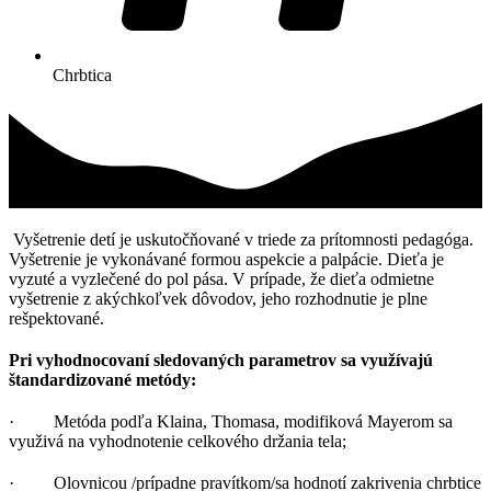
Chrbtica
Vyšetrenie detí je uskutočňované v triede za prítomnosti pedagóga.
Vyšetrenie je vykonávané formou aspekcie a palpácie. Dieťa je
vyzuté a vyzlečené do pol pása. V prípade, že dieťa odmietne
vyšetrenie z akýchkoľvek dôvodov, jeho rozhodnutie je plne
rešpektované.
Pri vyhodnocovaní sledovaných parametrov sa využívajú
štandardizované metódy:
· Metóda podľa Klaina, Thomasa, modifiková Mayerom sa
využivá na vyhodnotenie celkového držania tela;
· Olovnicou /prípadne pravítkom/sa hodnotí zakrivenia chrbtice