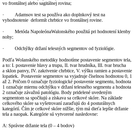
vo frontálnej alebo sagitálnej rovina;
· Adamsov test sa používa ako doplnkový test na
vyhodnotenie deformít chrbtice vo frontálnej rovine.
· Metóda NapoleónaWalonského použitá pri hodnotení klenby
nohy;
· Odchýlky držaní telesných segmentov od fyziológie.
Podľa Wolanského metodiky hodnotíme postavenie segmentov tela,
a to: I. postavenie hlavy a trupu, II. tvar hrudníka, III. tvar brucha
a sklon panvy, IV. zakrivenie chrbtice, V. výšku ramien a postavenie
lopatiek. Postavenie segmentov sa vyjadruje číselnou hodnotou 0, 1
až 2. Pričom 0 označuje fyziologické postavenie segmentu, hodnota
1 označuje miernu odchýlku v držaní telesného segmentu a hodnota
2 označuje závažnú patológiu. Body pridelené uvedeným
segmentom sa spočítajú a získava sa celkové skóre. Na základe
celkového skóre sa vyšetrovaní zaraďujú do 4 posturálnych
kategórií. Čím je celkové skóre nižšie, tým má dieťa lepšie držanie
tela a naopak. Kategórie sú vytvorené nasledovne:
A: Správne držanie tela (0 – 4 bodov)