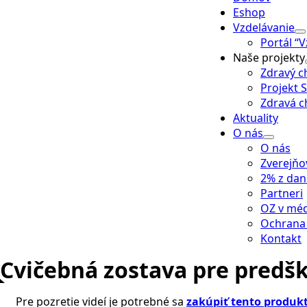
Eshop
Vzdelávanie
Portál “
Naše projekty
Zdravý c
Projekt S
Zdravá c
Aktuality
O nás
O nás
Zverejňo
2% z dan
Partneri
OZ v mé
Ochrana
Kontakt
Cvičebná zostava pre predš
Pre pozretie videí je potrebné sa
zakúpiť tento produk