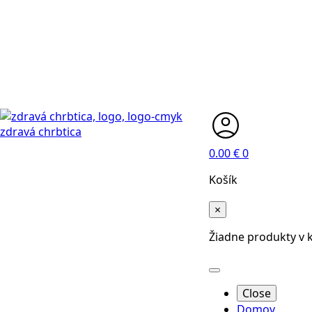
0.00
€
0
Košík
×
Žiadne produkty v 
Close
Domov