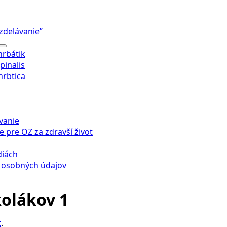
Vzdelávanie”
hrbátik
pinalis
hrbtica
vanie
e pre OZ za zdravší život
diách
 osobných údajov
kolákov 1
t
.