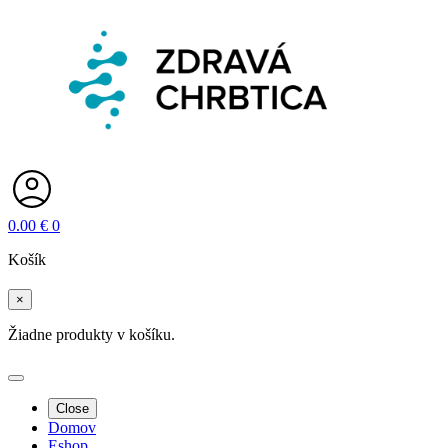
0.00
€
0
Košík
×
Žiadne produkty v košíku.
Close
Domov
Eshop