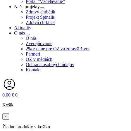
Portál “Vzdelávanie”
Naše projekty
Zdravý chrbátik
Projekt Spinalis
Zdravá chrbtica
Aktuality
O nás
O nás
Zverejňovanie
2% z dane pre OZ za zdravší život
Partneri
OZ v médiách
Ochrana osobných údajov
Kontakt
0.00
€
0
Košík
×
Žiadne produkty v košíku.