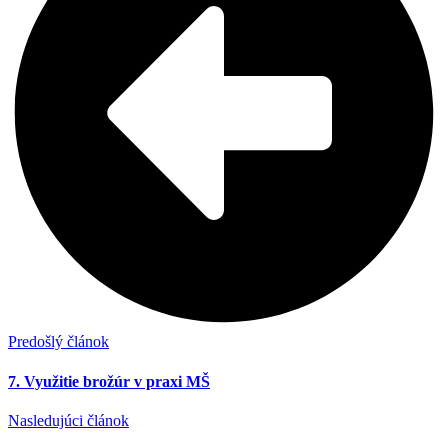
Predošlý článok
7. Využitie brožúr v praxi MŠ
Nasledujúci článok