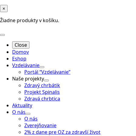
×
Žiadne produkty v košíku.
Close
Domov
Eshop
Vzdelávanie
Portál “Vzdelávanie”
Naše projekty
Zdravý chrbátik
Projekt Spinalis
Zdravá chrbtica
Aktuality
O nás
O nás
Zverejňovanie
2% z dane pre OZ za zdravší život