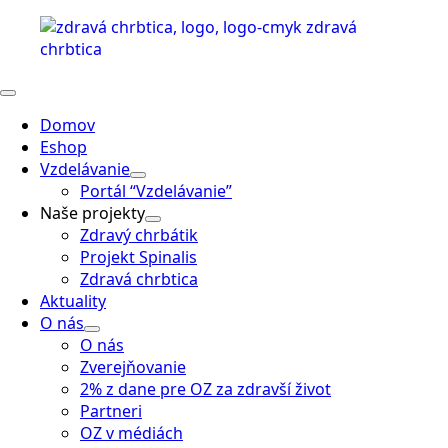
Domov
Eshop
Vzdelávanie
Portál “Vzdelávanie”
Naše projekty
Zdravý chrbátik
Projekt Spinalis
Zdravá chrbtica
Aktuality
O nás
O nás
Zverejňovanie
2% z dane pre OZ za zdravší život
Partneri
OZ v médiách